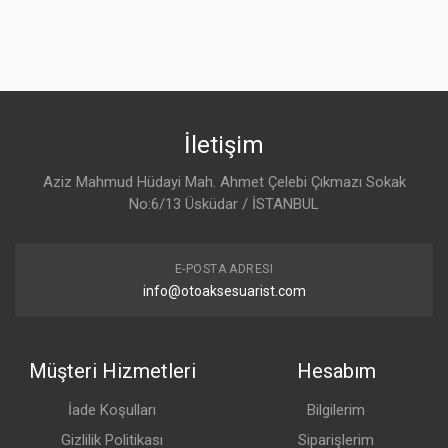
İletişim
Aziz Mahmud Hüdayi Mah. Ahmet Çelebi Çıkmazı Sokak
No:6/13 Üsküdar / İSTANBUL
E-POSTA ADRESI
info@otoaksesuarist.com
Müşteri Hizmetleri
Hesabım
İade Koşulları
Bilgilerim
Gizlilik Politikası
Siparişlerim