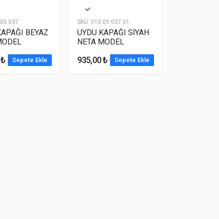
05 037
SKU:
010 05 037 01
KAPAĞI BEYAZ
UYDU KAPAĞI SİYAH
MODEL
NETA MODEL
 ₺
935,00 ₺
Sepete Ekle
Sepete Ekle