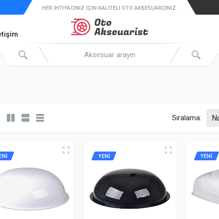
HER IHTIYACINIZ IÇIN KALITELI OTO AKSESUARCINIZ.
etişim
Sıralama:
ENİ
YENİ
YENİ