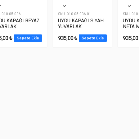
:
010 05 036
SKU:
010 05 036 01
SKU:
010 
DU KAPAĞI BEYAZ
UYDU KAPAĞI SİYAH
UYDU 
VARLAK
YUVARLAK
NETA 
5,00 ₺
935,00 ₺
935,00
Sepete Ekle
Sepete Ekle