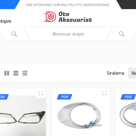
HER IHTIYACINIZ IÇIN KALITELI OTO AKSESUARCINIZ.
etişim
Sıralama:
ENİ
YENİ
YENİ