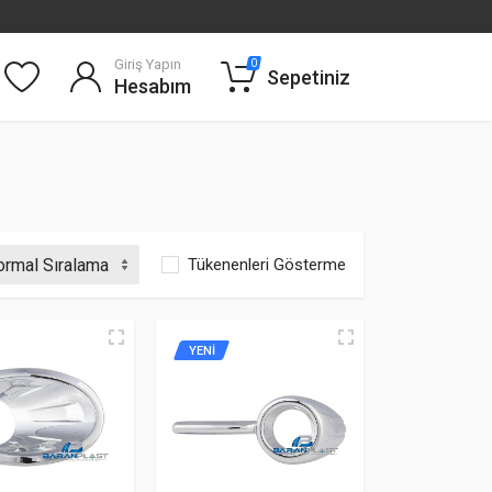
Giriş Yapın
0
Sepetiniz
Hesabım
Tükenenleri Gösterme
YENİ