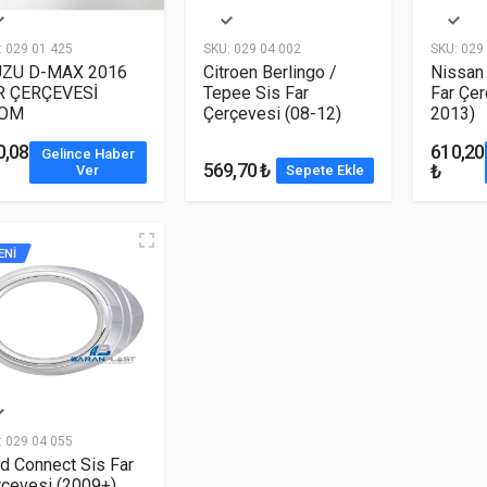
:
029 01 425
SKU:
029 04 002
SKU:
029 
UZU D-MAX 2016
Citroen Berlingo /
Nissan
R ÇERÇEVESİ
Tepee Sis Far
Far Çer
OM
Çerçevesi (08-12)
2013)
0,08
610,20
Gelince Haber
569,70 ₺
₺
Ver
Sepete Ekle
ENİ
:
029 04 055
d Connect Sis Far
çevesi (2009+)