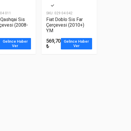
04 011
SKU:
029 04 042
 Qashqai Sis
Fiat Doblo Sis Far
çevesi (2008-
Çerçevesi (2010+)
Y.M
569,70
Gelince Haber
Gelince Haber
₺
Ver
Ver