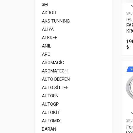
3M
ADROIT
SKU
IS
AKS TUNNING
FA
ALİYA
KR
ALKREF
19
ANIL
₺
ARC
AROMAGİC
Y
AROMATECH
AUTO DEEPEN
AUTO SİTTER
AUTOEN
AUTOGP
AUTOKİT
AUTOMIX
SKU
For
BARAN
Çer