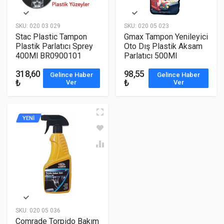
SKU:
020 03 029
SKU:
020 05 023
Stac Plastic Tampon
Gmax Tampon Yenileyici
Plastik Parlatıcı Sprey
Oto Dış Plastik Aksam
400Ml BR0900101
Parlatıcı 500Ml
318,60
98,55
Gelince Haber
Gelince Haber
₺
₺
Ver
Ver
YENİ
SKU:
020 05 036
Comrade Torpido Bakım