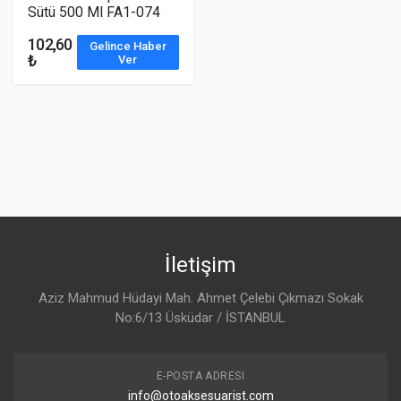
Sütü 500 Ml FA1-074
102,60
Gelince Haber
₺
Ver
İletişim
Aziz Mahmud Hüdayi Mah. Ahmet Çelebi Çıkmazı Sokak
No:6/13 Üsküdar / İSTANBUL
E-POSTA ADRESI
info@otoaksesuarist.com