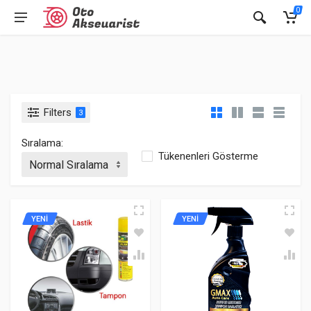
0
Filters
3
Sıralama:
Tükenenleri Gösterme
YENİ
YENİ