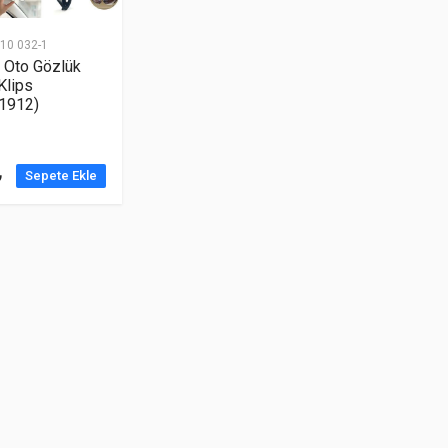
10 032-1
i Oto Gözlük
Klips
1912)
₺
Sepete Ekle