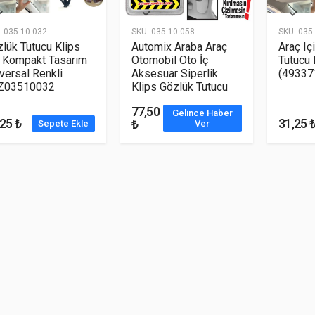
:
035 10 032
SKU:
035 10 058
SKU:
035 
lük Tutucu Klips
Automix Araba Araç
Araç Iç
p Kompakt Tasarım
Otomobil Oto İç
Tutucu 
versal Renkli
Aksesuar Siperlik
(49337
Z03510032
Klips Gözlük Tutucu
77,50
Gelince Haber
25 ₺
31,25 
₺
Sepete Ekle
Ver