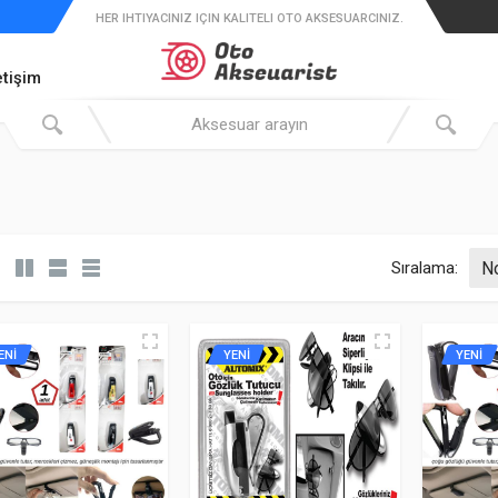
HER IHTIYACINIZ IÇIN KALITELI OTO AKSESUARCINIZ.
etişim
Sıralama:
ENİ
YENİ
YENİ