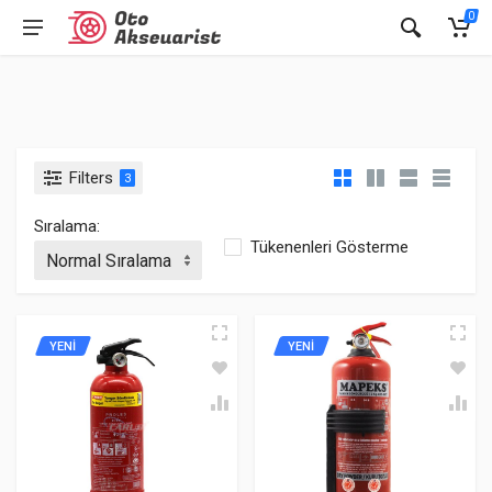
0
Filters
3
Sıralama:
Tükenenleri Gösterme
YENİ
YENİ