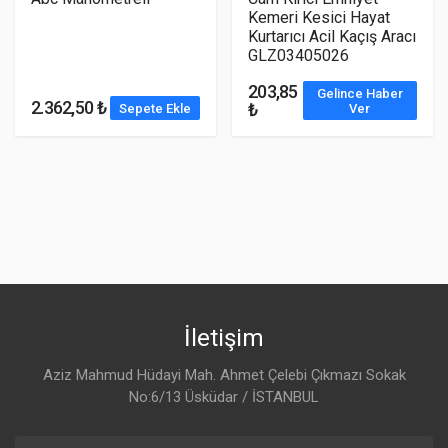
Kemeri Kesici Hayat
Kurtarıcı Acil Kaçış Aracı
GLZ03405026
203,85
Gelince Haber
2.362,50 ₺
₺
Sepete Ekle
Ver
İletişim
Aziz Mahmud Hüdayi Mah. Ahmet Çelebi Çıkmazı Sokak
No:6/13 Üsküdar / İSTANBUL