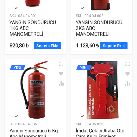
SKU:
034 04 001
SKU:
034 04 002
YANGIN SÖNDÜRÜCÜ
YANGIN SÖNDÜRÜCÜ
1KG ABC
2KG ABC
MANOMETRELİ
MANOMETRELİ
820,80 ₺
1.128,60 ₺
Sepete Ekle
Sepete Ekle
YENİ
YENİ
SKU:
034 04 006
SKU:
034 05 026
Yangın Söndürücü 6 Kg
İmdat Çekici Araba Oto
Abc Manometreli
Cam Kırıcı Emniyet