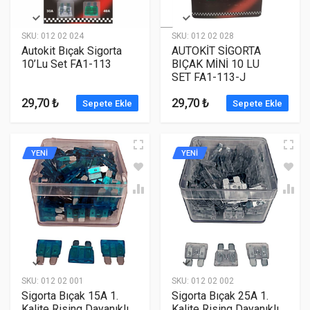
SKU:
012 02 024
SKU:
012 02 028
Autokit Bıçak Sigorta
AUTOKİT SİGORTA
10’Lu Set FA1-113
BIÇAK MİNİ 10 LU
SET FA1-113-J
29,70 ₺
29,70 ₺
Sepete Ekle
Sepete Ekle
YENİ
YENİ
SKU:
012 02 001
SKU:
012 02 002
Sigorta Bıçak 15A 1.
Sigorta Bıçak 25A 1.
Kalite Rising Dayanıklı
Kalite Rising Dayanıklı