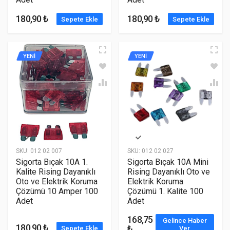
180,90 ₺
180,90 ₺
Sepete Ekle
Sepete Ekle
YENİ
YENİ
SKU:
012 02 007
SKU:
012 02 027
Sigorta Bıçak 10A 1.
Sigorta Bıçak 10A Mini
Kalite Rising Dayanıklı
Rising Dayanıklı Oto ve
Oto ve Elektrik Koruma
Elektrik Koruma
Çözümü 10 Amper 100
Çözümü 1. Kalite 100
Adet
Adet
168,75
Gelince Haber
180,90 ₺
₺
Sepete Ekle
Ver