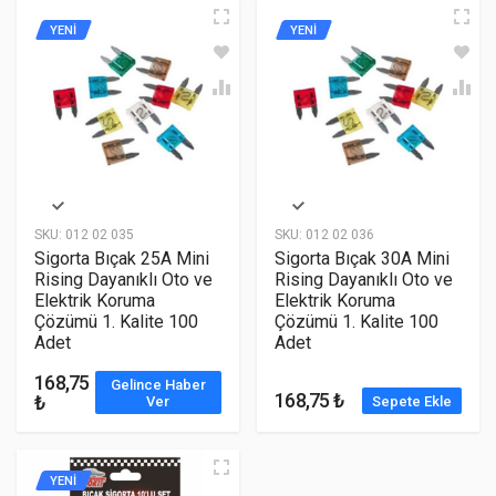
YENİ
YENİ
SKU:
012 02 035
SKU:
012 02 036
Sigorta Bıçak 25A Mini
Sigorta Bıçak 30A Mini
Rising Dayanıklı Oto ve
Rising Dayanıklı Oto ve
Elektrik Koruma
Elektrik Koruma
Çözümü 1. Kalite 100
Çözümü 1. Kalite 100
Adet
Adet
168,75
Gelince Haber
168,75 ₺
₺
Ver
Sepete Ekle
YENİ