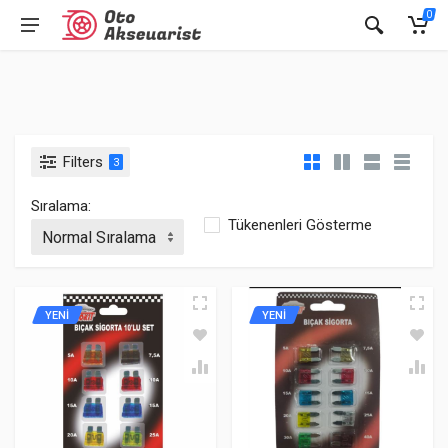
0
Filters
3
Sıralama:
Tükenenleri Gösterme
YENİ
YENİ