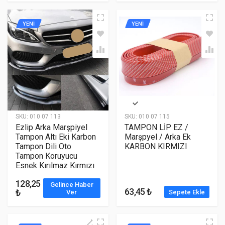
YENİ
YENİ
SKU:
010 07 113
SKU:
010 07 115
Ezlip Arka Marşpiyel
TAMPON LİP EZ /
Tampon Altı Eki Karbon
Marşpyel / Arka Ek
Tampon Dili Oto
KARBON KIRMIZI
Tampon Koruyucu
Esnek Kırılmaz Kırmızı
128,25
Gelince Haber
63,45 ₺
₺
Ver
Sepete Ekle