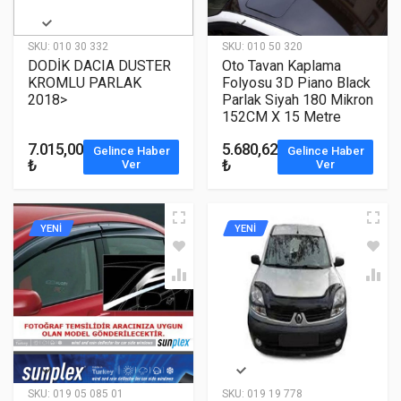
SKU:
010 30 332
SKU:
010 50 320
DODİK DACIA DUSTER
Oto Tavan Kaplama
KROMLU PARLAK
Folyosu 3D Piano Black
2018>
Parlak Siyah 180 Mikron
152CM X 15 Metre
7.015,00
5.680,62
Gelince Haber
Gelince Haber
₺
₺
Ver
Ver
YENİ
YENİ
SKU:
019 05 085 01
SKU:
019 19 778