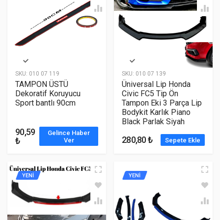
SKU:
010 07 119
SKU:
010 07 139
TAMPON ÜSTÜ
Üniversal Lip Honda
Dekoratif Koruyucu
Civic FC5 Tip Ön
Sport bantlı 90cm
Tampon Eki 3 Parça Lip
Bodykit Karlık Piano
Black Parlak Siyah
90,59
Gelince Haber
280,80 ₺
₺
Ver
Sepete Ekle
YENİ
YENİ