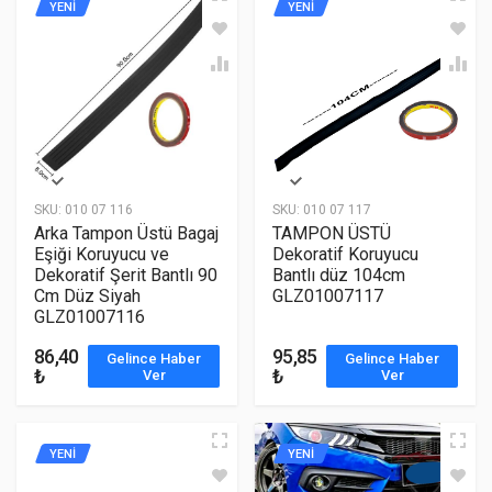
YENİ
YENİ
SKU:
010 07 116
SKU:
010 07 117
Arka Tampon Üstü Bagaj
TAMPON ÜSTÜ
Eşiği Koruyucu ve
Dekoratif Koruyucu
Dekoratif Şerit Bantlı 90
Bantlı düz 104cm
Cm Düz Siyah
GLZ01007117
GLZ01007116
86,40
95,85
Gelince Haber
Gelince Haber
₺
₺
Ver
Ver
YENİ
YENİ