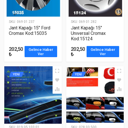
SKU:
069 01 237
SKU:
069 01 282
Jant Kapağı 15" Ford
Jant Kapağı 15"
Cromax Kod:15035
Unıversal Cromax
Kod:15124
202,50
202,50
Gelince Haber
Gelince Haber
₺
₺
Ver
Ver
YENİ
YENİ
SKU:
019 05 103 01
SKU:
028 03 500