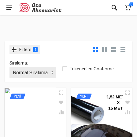
0
Filters
3
Sıralama:
Tükenenleri Gösterme
YENİ
YENİ