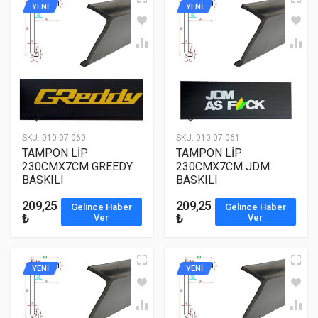
YENİ
YENİ
SKU:
010 07 060
SKU:
010 07 061
TAMPON LİP
TAMPON LİP
230CMX7CM GREEDY
230CMX7CM JDM
BASKILI
BASKILI
209,25
209,25
Gelince Haber
Gelince Haber
₺
₺
Ver
Ver
YENİ
YENİ