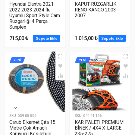
Hyundai Elantra 2021
KAPUT RÜZGARLIK
2022 2023 2024 İle
RENO KANGO 2003-
Uyumlu Sport Style Cam
2007
Rüzgarlığı 4 Parça
Sunplex
715,00 ₺
1.015,00 ₺
Sepete Ekle
Sepete Ekle
YENİ
YENİ
SKU:
039 05 505
SKU:
040 21 156
Carub Elkamet Çıta 15
KAR PALETİ PREMIUM
Metre Çok Amaçlı
BİNEK / 4X4 X-LARGE
Koruyucu Kesilebilir
235-275