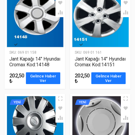
SKU:
069 01 158
SKU:
069 01 161
Jant Kapağı 14" Hyundaı
Jant Kapağı 14" Hyundaı
Cromax Kod:14148
Cromax Kod:14151
202,50
202,50
Gelince Haber
Gelince Haber
₺
₺
Ver
Ver
YENİ
YENİ