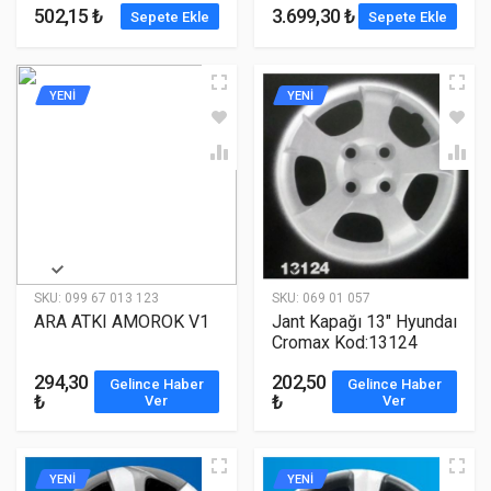
502,15 ₺
3.699,30 ₺
Sepete Ekle
Sepete Ekle
YENİ
YENİ
SKU:
099 67 013 123
SKU:
069 01 057
ARA ATKI AMOROK V1
Jant Kapağı 13" Hyundaı
Cromax Kod:13124
294,30
202,50
Gelince Haber
Gelince Haber
₺
₺
Ver
Ver
YENİ
YENİ