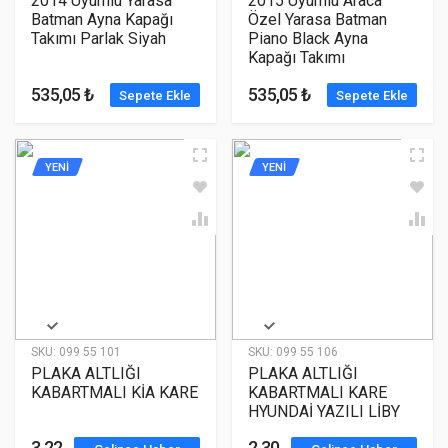
2014 Uyumlu Yarasa
2015 Uyumlu Araca
Batman Ayna Kapağı
Özel Yarasa Batman
Takımı Parlak Siyah
Piano Black Ayna
Kapağı Takımı
535,05 ₺
535,05 ₺
Sepete Ekle
Sepete Ekle
YENİ
YENİ
SKU:
099 55 101
SKU:
099 55 106
PLAKA ALTLIĞI
PLAKA ALTLIĞI
KABARTMALI KİA KARE
KABARTMALI KARE
HYUNDAİ YAZILI LİBY
3,22
2,30