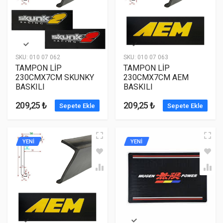
SKU:
010 07 062
SKU:
010 07 063
TAMPON LİP
TAMPON LİP
230CMX7CM SKUNKY
230CMX7CM AEM
BASKILI
BASKILI
209,25 ₺
209,25 ₺
Sepete Ekle
Sepete Ekle
YENİ
YENİ