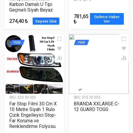
Karbon Damalı U Tipi
Geçmeli Siyah Beyaz
781,65
Gelince Haber
274,40 ₺
₺
Sepete Ekle
Ver
YENİ
YENİ
SKU:
023 30 055
SKU:
010 20 063
Far Stop Filmi 30 Cm X
BRANDA XXLARGE C-
10 Metre Siyah 1 Rulo
12 GUARD TOGG
Çizik Engelleyici Stop-
Far Koruma ve
Renklendirme Folyosu