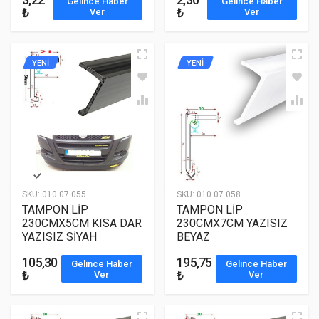
Gelince Haber
Gelince Haber
₺
₺
Ver
Ver
YENİ
YENİ
SKU:
010 07 055
SKU:
010 07 058
TAMPON LİP
TAMPON LİP
230CMX5CM KISA DAR
230CMX7CM YAZISIZ
YAZISIZ SİYAH
BEYAZ
105,30
195,75
Gelince Haber
Gelince Haber
₺
₺
Ver
Ver