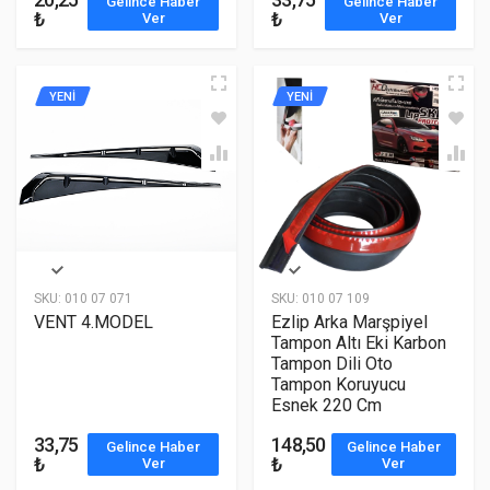
Gelince Haber
Gelince Haber
₺
₺
Ver
Ver
YENİ
YENİ
SKU:
010 07 071
SKU:
010 07 109
VENT 4.MODEL
Ezlip Arka Marşpiyel
Tampon Altı Eki Karbon
Tampon Dili Oto
Tampon Koruyucu
Esnek 220 Cm
33,75
148,50
Gelince Haber
Gelince Haber
₺
₺
Ver
Ver