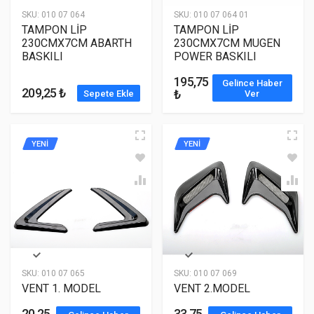
SKU:
010 07 064
SKU:
010 07 064 01
TAMPON LİP
TAMPON LİP
230CMX7CM ABARTH
230CMX7CM MUGEN
BASKILI
POWER BASKILI
195,75
Gelince Haber
209,25 ₺
₺
Sepete Ekle
Ver
YENİ
YENİ
SKU:
010 07 065
SKU:
010 07 069
VENT 1. MODEL
VENT 2.MODEL
20,25
33,75