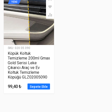
YENİ
SKU:
020 05 090
Köpük Koltuk
Temizleme 200ml Gmax
Gold Serisi Leke
Çıkarıcı Araç ve Ev
Koltuk Temizleme
Köpüğü GLZ02005090
99,40 ₺
Sepete Ekle