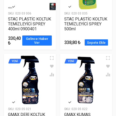
SKU:
020 03 006
SKU:
020 03 035
STAC PLASTİC KOLTUK
STAC PLASTİC KOLTUK
TEMİZLEYİCİ SPREY
TEMİZLEYİCİ SPREY
400ml 0900401
500ml
330,40
Gelince Haber
338,80 ₺
₺
Ver
Sepete Ekle
YENİ
YENİ
SKU:
020 05 021
SKU:
020 05 022
GMAX DERİ KOLTUK
GMAX KUMAŞ