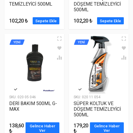
TEMİZLEYİCİ 500ML
DÖŞEME TEMİZLEYİCİ
500ML
102,20 ₺
102,20 ₺
Sepete Ekle
Sepete Ekle
YENİ
YENİ
SKU:
020 05 046
SKU:
020 11 054
DERİ BAKIM 500ML G-
SÜPER KOLTUK VE
MAX
DÖŞEME TEMİZLEYİCİ
500ML
138,60
179,20
Gelince Haber
Gelince Haber
₺
₺
Ver
Ver