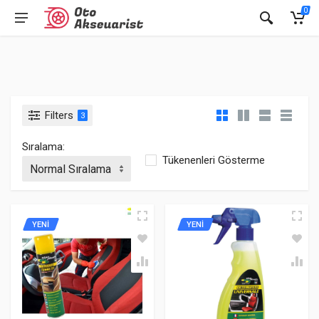
0
Filters
3
Sıralama:
Tükenenleri Gösterme
YENİ
YENİ