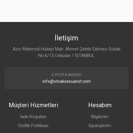
İletişim
Aziz Mahmud Hüdayi Mah. Ahmet Çelebi Çıkmazı Sokak
No:6/13 Üsküdar / İSTANBUL
E-POSTA ADRESI
info@otoaksesuarist.com
Müşteri Hizmetleri
Hesabım
İade Koşulları
Bilgilerim
Gizlilik Politikası
Siparişlerim