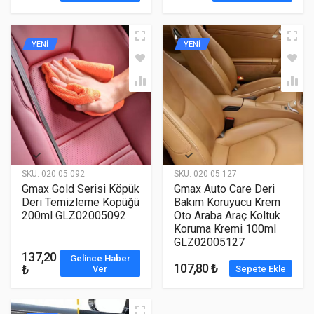
YENİ
YENİ
SKU:
020 05 092
SKU:
020 05 127
Gmax Gold Serisi Köpük
Gmax Auto Care Deri
Deri Temizleme Köpüğü
Bakım Koruyucu Krem
200ml GLZ02005092
Oto Araba Araç Koltuk
Koruma Kremi 100ml
GLZ02005127
137,20
Gelince Haber
107,80 ₺
₺
Ver
Sepete Ekle