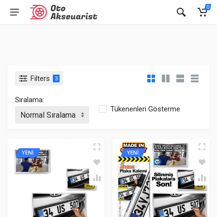
0
Filters
3
Sıralama:
Tükenenleri Gösterme
YENİ
YENİ