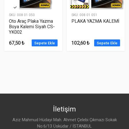
SKU:
008 01 050
SKU:
008 01 051
Oto Araç Plaka Yazma
PLAKA YAZMA KALEMİ
Boya Kalemi Siyah CS-
YK002
67,50 ₺
102,60 ₺
Sepete Ekle
Sepete Ekle
İletişim
Aziz Mahmud Hüdayi Mah. Ahmet Çelebi Çıkmazı Sokak
No:6/13 Üsküdar / İSTANBUL