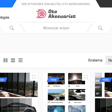
HER IHTIYACINIZ IÇIN KALITELI OTO AKSESUARCINIZ.
etişim
Sıralama:
ENİ
YENİ
YENİ