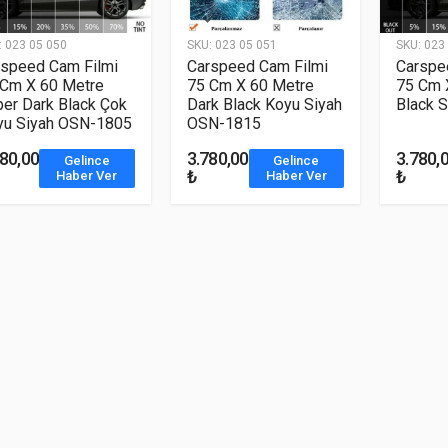
:
023 05 050
SKU:
023 05 051
SKU:
023 
rspeed Cam Filmi
Carspeed Cam Filmi
Carspe
 Cm X 60 Metre
75 Cm X 60 Metre
75 Cm 
er Dark Black Çok
Dark Black Koyu Siyah
Black S
yu Siyah OSN-1805
OSN-1815
780,00
3.780,00
3.780,
Gelince
Gelince
₺
₺
Haber Ver
Haber Ver