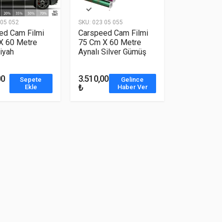
05 052
SKU:
023 05 055
ed Cam Filmi
Carspeed Cam Filmi
X 60 Metre
75 Cm X 60 Metre
iyah
Aynalı Silver Gümüş
00
3.510,00
Sepete
Gelince
₺
Ekle
Haber Ver