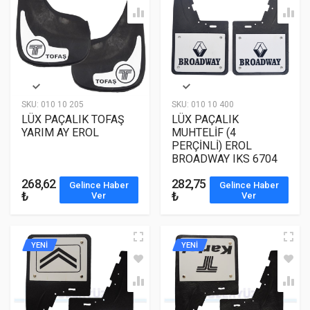
SKU:
010 10 205
SKU:
010 10 400
LÜX PAÇALIK TOFAŞ
LÜX PAÇALIK
YARIM AY EROL
MUHTELİF (4
PERÇİNLİ) EROL
BROADWAY IKS 6704
268,62
282,75
Gelince Haber
Gelince Haber
₺
₺
Ver
Ver
YENİ
YENİ