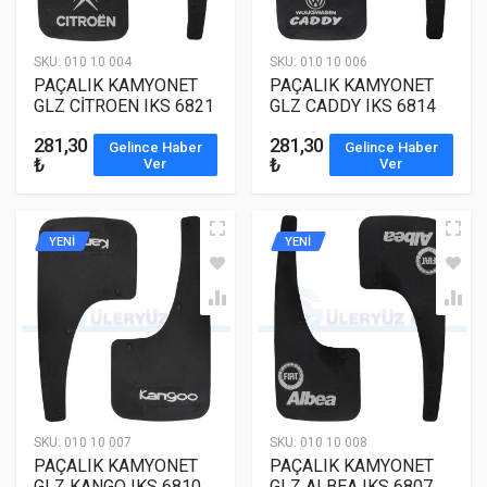
SKU:
010 10 004
SKU:
010 10 006
PAÇALIK KAMYONET
PAÇALIK KAMYONET
GLZ CİTROEN IKS 6821
GLZ CADDY IKS 6814
281,30
281,30
Gelince Haber
Gelince Haber
₺
₺
Ver
Ver
YENİ
YENİ
SKU:
010 10 007
SKU:
010 10 008
PAÇALIK KAMYONET
PAÇALIK KAMYONET
GLZ KANGO IKS 6810
GLZ ALBEA IKS 6807