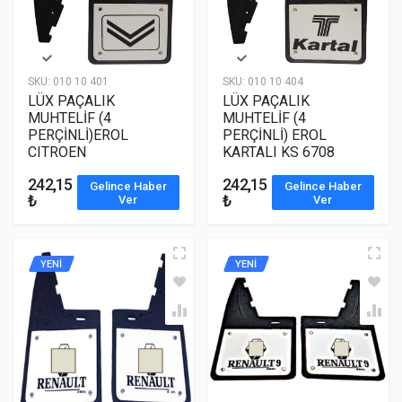
SKU:
010 10 401
SKU:
010 10 404
LÜX PAÇALIK
LÜX PAÇALIK
MUHTELİF (4
MUHTELİF (4
PERÇİNLİ)EROL
PERÇİNLİ) EROL
CITROEN
KARTALI KS 6708
242,15
242,15
Gelince Haber
Gelince Haber
₺
₺
Ver
Ver
YENİ
YENİ