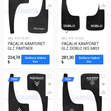
SKU:
010 10 001
SKU:
010 10 002
PAÇALIK KAMYONET
PAÇALIK KAMYONET
GLZ PARTNER
GLZ DOBLO IKS 6803
234,74
281,30
Gelince Haber
Gelince Haber
₺
₺
Ver
Ver
YENİ
YENİ