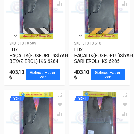
SKU:
010 10 509
SKU:
010 10 510
LÜX
LÜX
PAÇALIK(FOSFORLU)SİYAH
PAÇALIK(FOSFORLU)SİYAH
BEYAZ EROL) IKS 6284
SARI EROL) IKS 6285
403,10
403,10
Gelince Haber
Gelince Haber
₺
₺
Ver
Ver
YENİ
YENİ