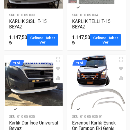
SKU:
010 05 033
SKU:
010 05 034
KARLIK SİSLİ T-15
KARLIK TELLİ T-15
BEYAZ
BEYAZ
1.147,50
1.147,50
Gelince Haber
Gelince Haber
₺
₺
Ver
Ver
YENİ
YENİ
SKU:
010 05 035
SKU:
010 05 035 01
Karlık Dar İnce Üniversal
Evrensel Karlık Esnek
Beyaz
Ön Tampon Eki Geniş