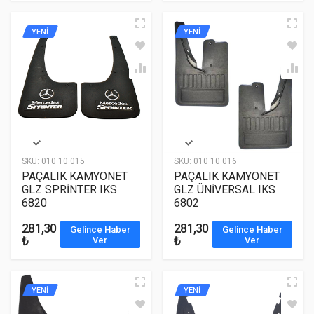
YENİ
YENİ
SKU:
010 10 015
SKU:
010 10 016
PAÇALIK KAMYONET
PAÇALIK KAMYONET
GLZ SPRİNTER IKS
GLZ ÜNİVERSAL IKS
6820
6802
281,30
281,30
Gelince Haber
Gelince Haber
₺
₺
Ver
Ver
YENİ
YENİ