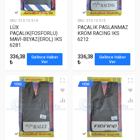
SKU:
010 10 514
SKU:
010 10 515
LÜX
PAÇALIK PASLANMAZ
PAÇALIK(FOSFORLU)
KROM RACING IKS
MAVİ-BEYAZ(EROL) IKS
6212
6281
336,38
336,38
Gelince Haber
Gelince Haber
₺
₺
Ver
Ver
YENİ
YENİ