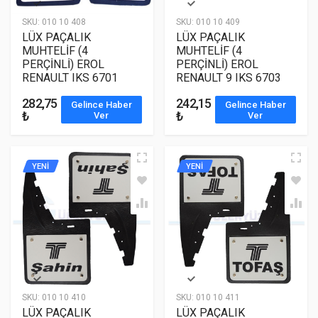
SKU:
010 10 408
SKU:
010 10 409
LÜX PAÇALIK
LÜX PAÇALIK
MUHTELİF (4
MUHTELİF (4
PERÇİNLİ) EROL
PERÇİNLİ) EROL
RENAULT IKS 6701
RENAULT 9 IKS 6703
282,75
242,15
Gelince Haber
Gelince Haber
₺
₺
Ver
Ver
YENİ
YENİ
SKU:
010 10 410
SKU:
010 10 411
LÜX PAÇALIK
LÜX PAÇALIK