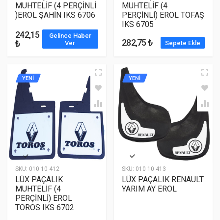
MUHTELİF (4 PERÇİNLİ
MUHTELİF (4
)EROL ŞAHİN IKS 6706
PERÇİNLİ) EROL TOFAŞ
IKS 6705
242,15
Gelince Haber
282,75 ₺
₺
Ver
Sepete Ekle
YENİ
YENİ
SKU:
010 10 412
SKU:
010 10 413
LÜX PAÇALIK
LÜX PAÇALIK RENAULT
MUHTELİF (4
YARIM AY EROL
PERÇİNLİ) EROL
TOROS IKS 6702