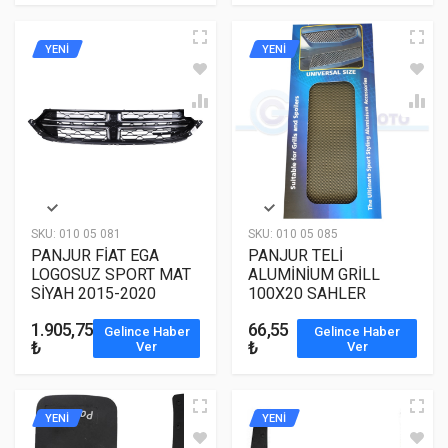
YENİ
YENİ
SKU:
010 05 081
SKU:
010 05 085
PANJUR FİAT EGA
PANJUR TELİ
LOGOSUZ SPORT MAT
ALUMİNİUM GRİLL
SİYAH 2015-2020
100X20 SAHLER
1.905,75
66,55
Gelince Haber
Gelince Haber
₺
₺
Ver
Ver
YENİ
YENİ