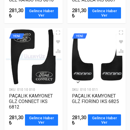
281,30
281,30
Gelince Haber
Gelince Haber
₺
₺
Ver
Ver
YENİ
YENİ
SKU:
010 10 010
SKU:
010 10 011
PAÇALIK KAMYONET
PAÇALIK KAMYONET
GLZ CONNECT IKS
GLZ FİORİNO IKS 6825
6812
281,30
281,30
Gelince Haber
Gelince Haber
₺
₺
Ver
Ver