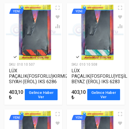
YENİ
YENİ
SKU:
010 10 507
SKU:
010 10 508
LÜX
LÜX
PAÇALIK(FOSFORLU)KIRMIZI
PAÇALIK(FOSFORLU)YEŞİL
SIYAH (EROL) IKS 6286
BEYAZ (EROL) IKS 6283
403,10
403,10
Gelince Haber
Gelince Haber
₺
₺
Ver
Ver
YENİ
YENİ