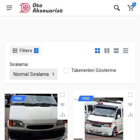
0
Filters
3
Sıralama:
Tükenenleri Gösterme
YENİ
YENİ