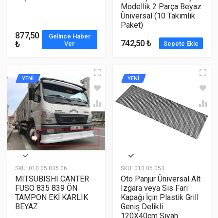
Modellik 2 Parça Beyaz
Üniversal (10 Takımlık
Paket)
877,50
Gelince Haber
742,50 ₺
₺
Ver
Sepete Ekle
YENİ
YENİ
SKU:
010 05 035 06
SKU:
010 05 053
MITSUBISHI CANTER
Oto Panjur Üniversal Alt
FUSO 835 839 ÖN
Izgara veya Sis Farı
TAMPON EKİ KARLIK
Kapağı İçin Plastik Grill
BEYAZ
Geniş Delikli
120X40cm Siyah