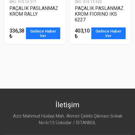
SKU:
010 10 517
SKU:
010 10 520
PAÇALIK PASLANMAZ
PAÇALIK PASLANMAZ
KROM RALLY
KROM FIORINO IKS
6227
336,38
403,10
Gelince Haber
Gelince Haber
₺
₺
Ver
Ver
İletişim
Aziz Mahmud Hüdayi Mah. Ahmet Çelebi Çıkmazı Sokak
No:6/13 Üsküdar / İSTANBUL