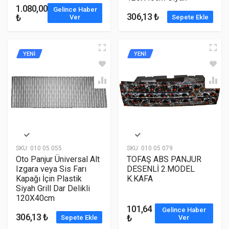
1.080,00
Gelince Haber
306,13 ₺
₺
Ver
Sepete Ekle
YENİ
YENİ
SKU:
010 05 055
SKU:
010 05 079
Oto Panjur Üniversal Alt
TOFAŞ ABS PANJUR
Izgara veya Sis Farı
DESENLİ 2.MODEL
Kapağı İçin Plastik
K.KAFA
Siyah Grill Dar Delikli
120X40cm
101,64
Gelince Haber
306,13 ₺
₺
Sepete Ekle
Ver