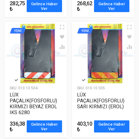
282,75
268,62
Gelince Haber
Gelince Haber
₺
₺
Ver
Ver
YENİ
YENİ
SKU:
010 10 504
SKU:
010 10 505
LÜX
LÜX
PAÇALIK(FOSFORLU)
PAÇALIK(FOSFORLU)
KIRMIZI BEYAZ EROL
SARI KIRMIZI (EROL)
IKS 6280
336,38
403,10
Gelince Haber
Gelince Haber
₺
₺
Ver
Ver