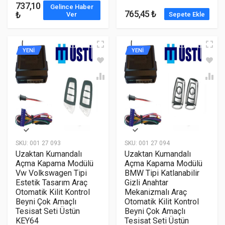
737,10
Gelince Haber
765,45 ₺
₺
Ver
Sepete Ekle
YENİ
YENİ
SKU:
001 27 093
SKU:
001 27 094
Uzaktan Kumandalı
Uzaktan Kumandalı
Açma Kapama Modülü
Açma Kapama Modülü
Vw Volkswagen Tipi
BMW Tipi Katlanabilir
Estetik Tasarım Araç
Gizli Anahtar
Otomatik Kilit Kontrol
Mekanizmalı Araç
Beyni Çok Amaçlı
Otomatik Kilit Kontrol
Tesisat Seti Üstün
Beyni Çok Amaçlı
KEY64
Tesisat Seti Üstün