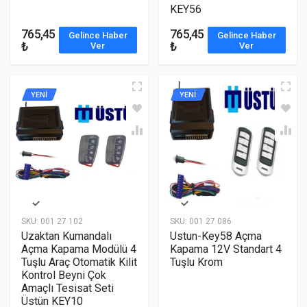
KEY56
765,45
765,45
Gelince Haber
Gelince Haber
₺
₺
Ver
Ver
YENİ
YENİ
SKU:
001 27 102
SKU:
001 27 086
Uzaktan Kumandalı
Ustun-Key58 Açma
Açma Kapama Modülü 4
Kapama 12V Standart 4
Tuşlu Araç Otomatik Kilit
Tuşlu Krom
Kontrol Beyni Çok
Amaçlı Tesisat Seti
Üstün KEY10