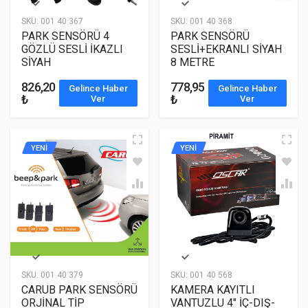
SKU:
001 40 367
SKU:
001 40 368
PARK SENSÖRÜ 4
PARK SENSÖRÜ
GÖZLÜ SESLİ İKAZLI
SESLİ+EKRANLI SİYAH
SİYAH
8 METRE
826,20
778,95
Gelince Haber
Gelince Haber
₺
₺
Ver
Ver
YENİ
YENİ
SKU:
001 40 379
SKU:
001 40 568
CARUB PARK SENSÖRÜ
KAMERA KAYITLI
ORJİNAL TİP
VANTUZLU 4" İÇ-DIŞ-