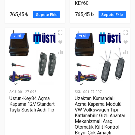
KEY60
765,45 ₺
765,45 ₺
Sepete Ekle
Sepete Ekle
YENİ
YENİ
SKU:
001 27 096
SKU:
001 27 097
Ustun-Key84 Açma
Uzaktan Kumandalı
Kapama 12V Standart
Açma Kapama Modülü
Tuşlu Sustali Audi Tip
VW Volkswagen Tipi
Katlanabilir Gizli Anahtar
Mekanizmalı Araç
Otomatik Kilit Kontrol
Beyni Çok Amaçlı