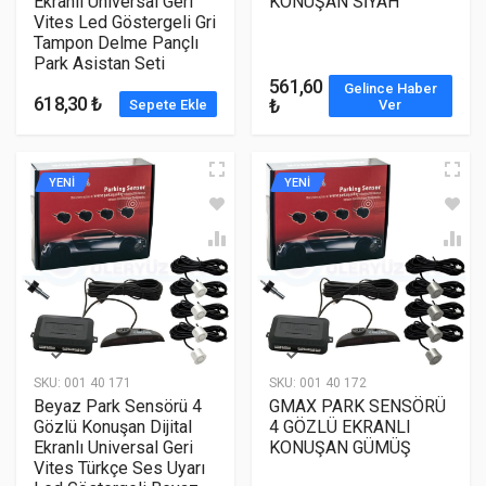
Ekranlı Universal Geri
KONUŞAN SİYAH
Vites Led Göstergeli Gri
Tampon Delme Pançlı
Park Asistan Seti
561,60
Gelince Haber
618,30 ₺
₺
Sepete Ekle
Ver
YENİ
YENİ
SKU:
001 40 171
SKU:
001 40 172
Beyaz Park Sensörü 4
GMAX PARK SENSÖRÜ
Gözlü Konuşan Dijital
4 GÖZLÜ EKRANLI
Ekranlı Universal Geri
KONUŞAN GÜMÜŞ
Vites Türkçe Ses Uyarı