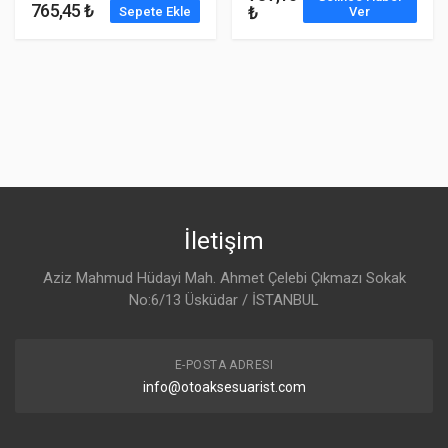
765,45 ₺
₺
Sepete Ekle
Ver
İletişim
Aziz Mahmud Hüdayi Mah. Ahmet Çelebi Çıkmazı Sokak
No:6/13 Üsküdar / İSTANBUL
E-POSTA ADRESI
info@otoaksesuarist.com