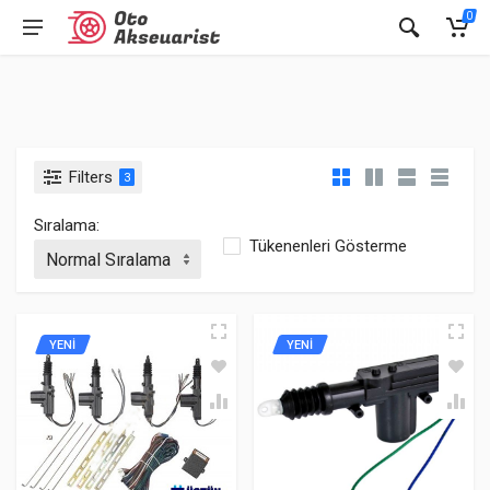
0
Filters
3
Sıralama:
Tükenenleri Gösterme
YENİ
YENİ