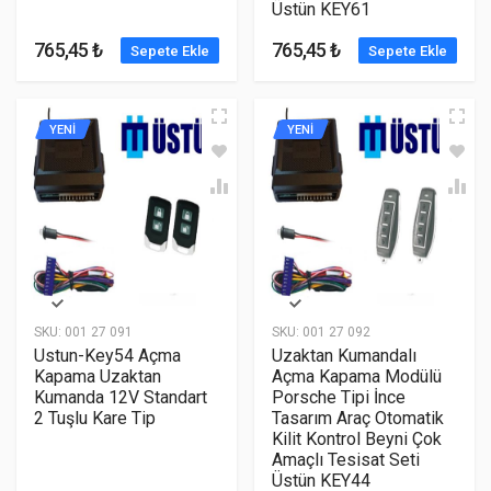
Üstün KEY61
765,45 ₺
765,45 ₺
Sepete Ekle
Sepete Ekle
YENİ
YENİ
SKU:
001 27 091
SKU:
001 27 092
Ustun-Key54 Açma
Uzaktan Kumandalı
Kapama Uzaktan
Açma Kapama Modülü
Kumanda 12V Standart
Porsche Tipi İnce
2 Tuşlu Kare Tip
Tasarım Araç Otomatik
Kilit Kontrol Beyni Çok
Amaçlı Tesisat Seti
Üstün KEY44