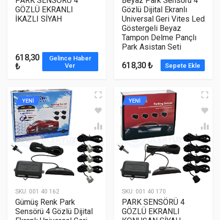
PARK SENSÖRÜ 4
Beyaz Park Sensörü 4
GÖZLÜ EKRANLI
Gözlü Dijital Ekranlı
İKAZLI SİYAH
Universal Geri Vites Led
Göstergeli Beyaz
Tampon Delme Pançlı
Park Asistan Seti
618,30
Gelince Haber
618,30 ₺
₺
Ver
Sepete Ekle
YENİ
YENİ
SKU:
001 40 162
SKU:
001 40 170
Gümüş Renk Park
PARK SENSÖRÜ 4
Sensörü 4 Gözlü Dijital
GÖZLÜ EKRANLI