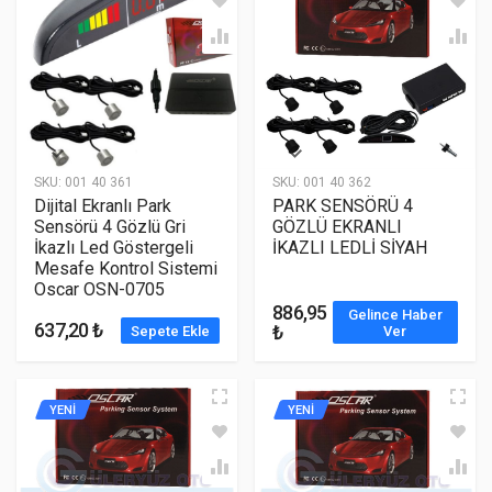
SKU:
001 40 361
SKU:
001 40 362
Dijital Ekranlı Park
PARK SENSÖRÜ 4
Sensörü 4 Gözlü Gri
GÖZLÜ EKRANLI
İkazlı Led Göstergeli
İKAZLI LEDLİ SİYAH
Mesafe Kontrol Sistemi
Oscar OSN-0705
886,95
Gelince Haber
637,20 ₺
₺
Sepete Ekle
Ver
YENİ
YENİ