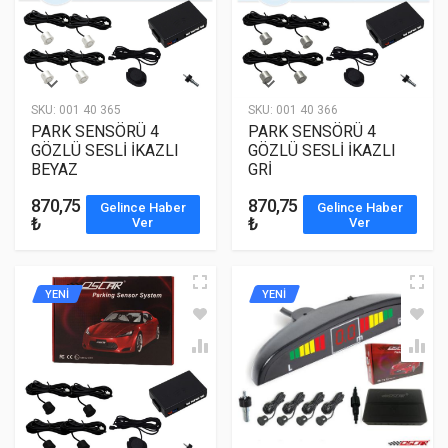
SKU:
001 40 365
SKU:
001 40 366
PARK SENSÖRÜ 4
PARK SENSÖRÜ 4
GÖZLÜ SESLİ İKAZLI
GÖZLÜ SESLİ İKAZLI
BEYAZ
GRİ
870,75
870,75
Gelince Haber
Gelince Haber
₺
₺
Ver
Ver
YENİ
YENİ