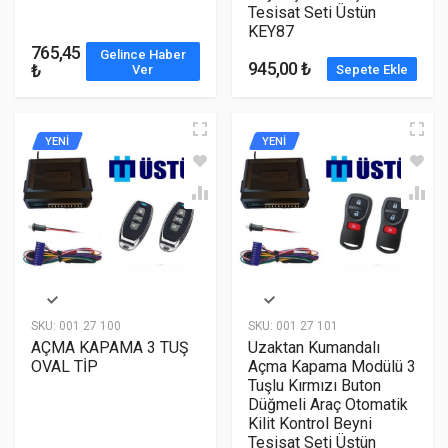
Tesisat Seti Üstün
KEY87
765,45
Gelince Haber
945,00 ₺
₺
Ver
Sepete Ekle
YENİ
YENİ
SKU:
001 27 100
SKU:
001 27 101
AÇMA KAPAMA 3 TUŞ
Uzaktan Kumandalı
OVAL TİP
Açma Kapama Modülü 3
Tuşlu Kırmızı Buton
Düğmeli Araç Otomatik
Kilit Kontrol Beyni
Tesisat Seti Üstün