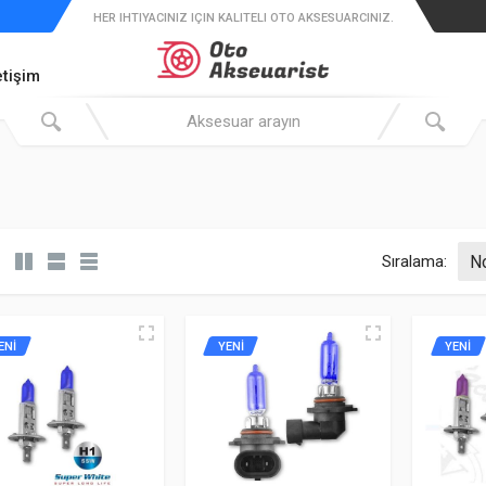
HER IHTIYACINIZ IÇIN KALITELI OTO AKSESUARCINIZ.
etişim
Sıralama:
ENİ
YENİ
YENİ