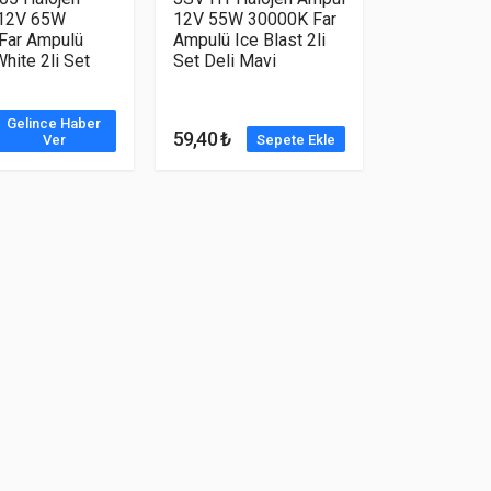
12V 65W
12V 55W 30000K Far
Far Ampulü
Ampulü Ice Blast 2li
hite 2li Set
Set Deli Mavi
Gelince Haber
59,40 ₺
Ver
Sepete Ekle