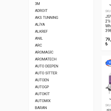
3M
ADROIT
SKU
JS
AKS TUNNING
2'l
ALİYA
Whi
39
ALKREF
ANIL
79
₺
ARC
AROMAGİC
AROMATECH
Y
AUTO DEEPEN
AUTO SİTTER
AUTOEN
AUTOGP
AUTOKİT
AUTOMIX
SKU
BARAN
JS