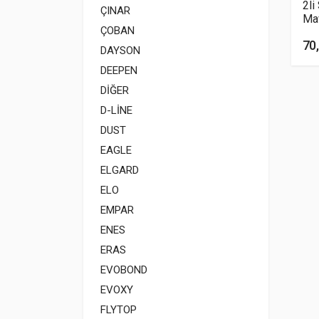
2li
ÇINAR
Ma
ÇOBAN
70,
DAYSON
DEEPEN
DİĞER
D-LİNE
DUST
EAGLE
ELGARD
ELO
EMPAR
ENES
ERAS
EVOBOND
EVOXY
FLYTOP