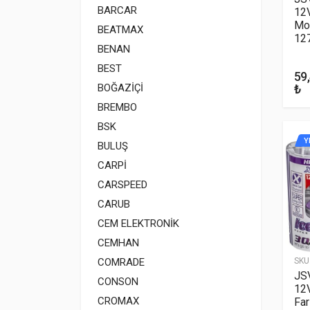
BARCAR
12V
Mor
BEATMAX
12
BENAN
BEST
59
₺
BOĞAZİÇİ
BREMBO
BSK
Y
BULUŞ
CARPİ
CARSPEED
CARUB
CEM ELEKTRONİK
CEMHAN
SKU
COMRADE
JS
CONSON
12
CROMAX
Far