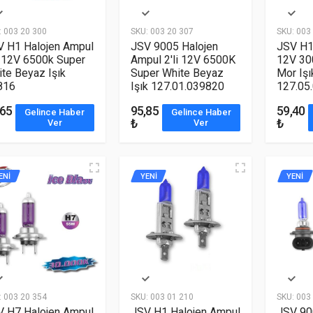
:
003 20 300
SKU:
003 20 307
SKU:
003 
V H1 Halojen Ampul
JSV 9005 Halojen
JSV H1
i 12V 6500k Super
Ampul 2'li 12V 6500K
12V 30
te Beyaz Işık
Super White Beyaz
Mor Işı
816
Işık 127.01.039820
127.05
,65
95,85
59,40
Gelince Haber
Gelince Haber
₺
₺
Ver
Ver
ENİ
YENİ
YENİ
:
003 20 354
SKU:
003 01 210
SKU:
003 
V H7 Halojen Ampul
JSV H1 Halojen Ampul
JSV 90