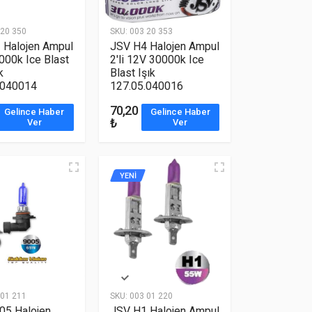
20 350
SKU:
003 20 353
 Halojen Ampul
JSV H4 Halojen Ampul
000k Ice Blast
2'li 12V 30000k Ice
k
Blast Işık
.040014
127.05.040016
70,20
Gelince Haber
Gelince Haber
₺
Ver
Ver
YENİ
01 211
SKU:
003 01 220
05 Halojen
JSV H1 Halojen Ampul