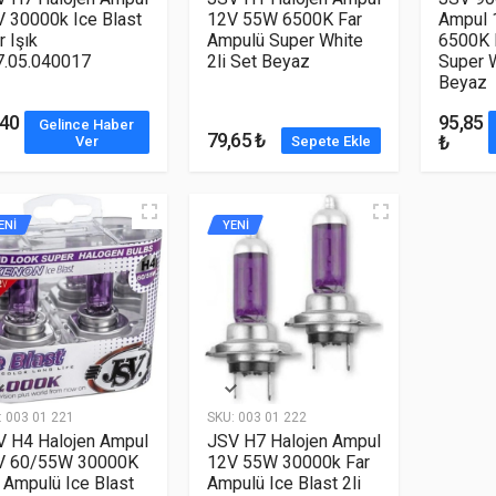
 30000k Ice Blast
12V 55W 6500K Far
Ampul 
 Işık
Ampulü Super White
6500K 
7.05.040017
2li Set Beyaz
Super W
Beyaz
,40
95,85
Gelince Haber
79,65 ₺
₺
Ver
Sepete Ekle
ENİ
YENİ
:
003 01 221
SKU:
003 01 222
V H4 Halojen Ampul
JSV H7 Halojen Ampul
V 60/55W 30000K
12V 55W 30000k Far
 Ampulü Ice Blast
Ampulü Ice Blast 2li