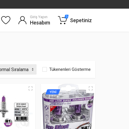
Giriş Yapın
0
Sepetiniz
Hesabım
Tükenenleri Gösterme
YENİ