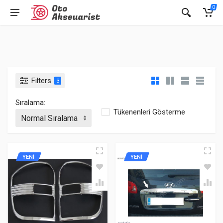
0
Filters
3
Sıralama:
Tükenenleri Gösterme
YENİ
YENİ