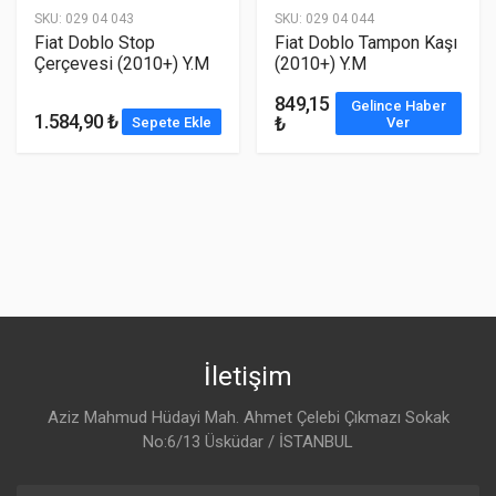
SKU:
029 04 043
SKU:
029 04 044
Fiat Doblo Stop
Fiat Doblo Tampon Kaşı
Çerçevesi (2010+) Y.M
(2010+) Y.M
849,15
Gelince Haber
1.584,90 ₺
₺
Sepete Ekle
Ver
İletişim
Aziz Mahmud Hüdayi Mah. Ahmet Çelebi Çıkmazı Sokak
No:6/13 Üsküdar / İSTANBUL