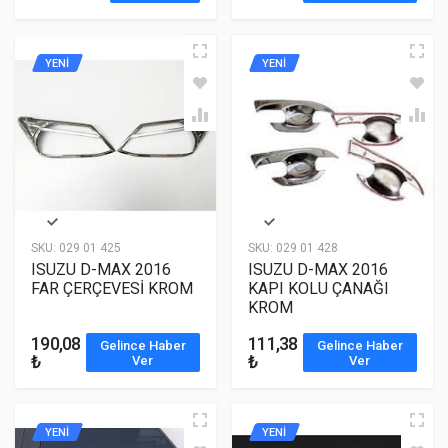
YENİ
YENİ
SKU:
029 01 425
SKU:
029 01 428
ISUZU D-MAX 2016
ISUZU D-MAX 2016
FAR ÇERÇEVESİ KROM
KAPI KOLU ÇANAĞI
KROM
190,08
111,38
Gelince Haber
Gelince Haber
₺
₺
Ver
Ver
YENİ
YENİ