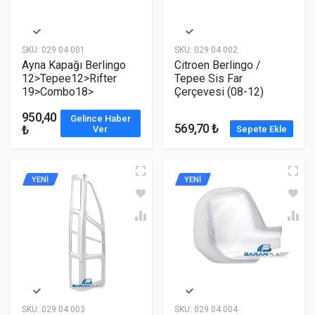
SKU:
029 04 001
SKU:
029 04 002
Ayna Kapağı Berlingo
Citroen Berlingo /
12>Tepee12>Rifter
Tepee Sis Far
19>Combo18>
Çerçevesi (08-12)
950,40
Gelince Haber
569,70 ₺
₺
Ver
Sepete Ekle
YENİ
YENİ
SKU:
029 04 003
SKU:
029 04 004