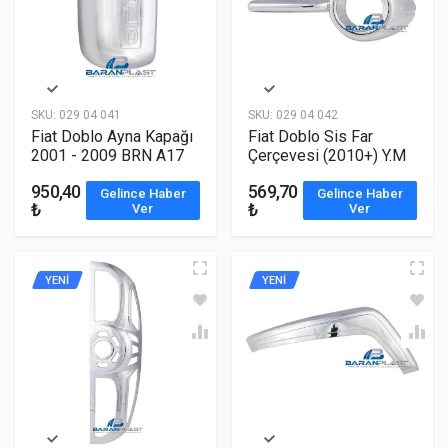
SKU:
029 04 041
SKU:
029 04 042
Fiat Doblo Ayna Kapağı
Fiat Doblo Sis Far
2001 - 2009 BRN A17
Çerçevesi (2010+) Y.M
950,40
569,70
Gelince Haber
Gelince Haber
₺
₺
Ver
Ver
YENİ
YENİ