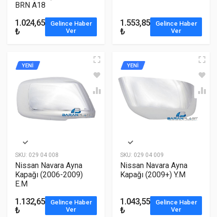
BRN A18
1.024,65
1.553,85
Gelince Haber
Gelince Haber
₺
₺
Ver
Ver
YENİ
YENİ
SKU:
029 04 008
SKU:
029 04 009
Nissan Navara Ayna
Nissan Navara Ayna
Kapağı (2006-2009)
Kapağı (2009+) Y.M
E.M
1.132,65
1.043,55
Gelince Haber
Gelince Haber
₺
₺
Ver
Ver