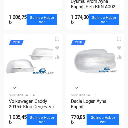
Uyumlu Krom Ayna
Kapağı Seti BRN A002
1.086,75
1.374,30
Gelince Haber
Gelince Haber
₺
₺
Ver
Ver
YENİ
YENİ
SKU:
029 04 034
SKU:
029 04 036
Volkswagen Caddy
Dacia Logan Ayna
2015+ Stop Çerçevesi
Kapağı
1.035,45
770,85
Gelince Haber
Gelince Haber
₺
₺
Ver
Ver