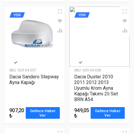
YENİ
YENİ
SKU:
029 04 037
SKU:
029 04 038
Dacia Sandero Stepway
Dacia Duster 2010
Ayna Kapağı
2011 2012 2013
Uyumlu Krom Ayna
Kapağı Takımı 2li Set
BRN A54
907,20
949,05
Gelince Haber
Gelince Haber
₺
₺
Ver
Ver