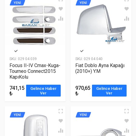
YENİ
YENİ
SKU:
029 04 039
SKU:
029 04 040
Focus II-IV Cmax-Kuga-
Fiat Doblo Ayna Kapağı
Tourneo Connect2015
(2010+) Y.M
KapıKolu
741,15
970,65
Gelince Haber
Gelince Haber
₺
₺
Ver
Ver
YENİ
YENİ