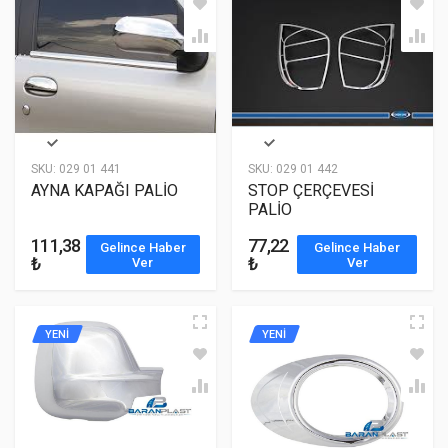
SKU:
029 01 441
SKU:
029 01 442
AYNA KAPAĞI PALİO
STOP ÇERÇEVESİ
PALİO
111,38
77,22
Gelince Haber
Gelince Haber
₺
₺
Ver
Ver
YENİ
YENİ