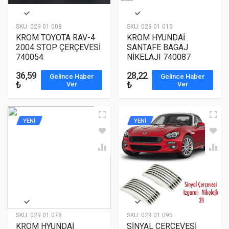
SKU:
029 01 008
SKU:
029 01 015
KROM TOYOTA RAV-4
KROM HYUNDAİ
2004 STOP ÇERÇEVESİ
SANTAFE BAGAJ
740054
NİKELAJI 740087
36,59
28,22
Gelince Haber
Gelince Haber
₺
₺
Ver
Ver
YENİ
YENİ
SKU:
029 01 078
SKU:
029 01 095
KROM HYUNDAİ
SİNYAL ÇERÇEVESİ