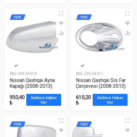
YENİ
YENİ
SKU:
029 04 010
SKU:
029 04 011
Nissan Qashqai Ayna
Nissan Qashqai Sis Far
Kapağı (2008-2013)
Çerçevesi (2008-2013)
950,40
610,20
Gelince Haber
Gelince Haber
₺
₺
Ver
Ver
YENİ
YENİ