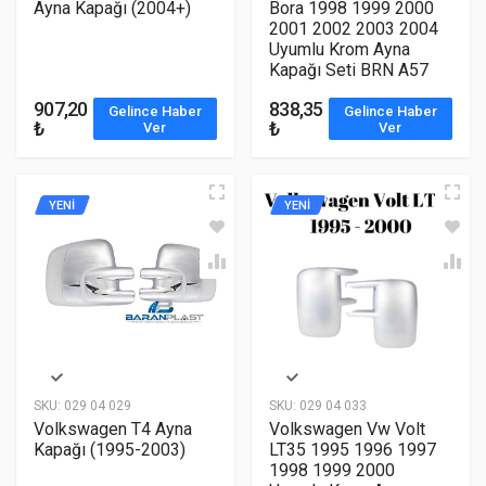
Ayna Kapağı (2004+)
Bora 1998 1999 2000
2001 2002 2003 2004
Uyumlu Krom Ayna
Kapağı Seti BRN A57
907,20
838,35
Gelince Haber
Gelince Haber
₺
₺
Ver
Ver
YENİ
YENİ
SKU:
029 04 029
SKU:
029 04 033
Volkswagen T4 Ayna
Volkswagen Vw Volt
Kapağı (1995-2003)
LT35 1995 1996 1997
1998 1999 2000