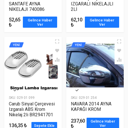
SANTAFE AYNA
IZGARALI NİKELAJLI
NİKELAJI 740086
2Lİ
52,65
62,10
Gelince Haber
Gelince Haber
₺
₺
Ver
Ver
YENİ
YENİ
SKU:
029 01 099
SKU:
029 01 254
Carub Sinyal Çerçevesi
NAVARA 2014 AYNA
Izgaralı ABS Krom
KAPAĞI KROM
Nikelaj 2li BR2941701
237,60
Gelince Haber
136,35 ₺
₺
Sepete Ekle
Ver