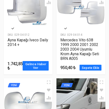
SKU:
029 04 012
SKU:
029 04 014
Ayna Kapağı İveco Daily
Mercedes Vito 638
2014 +
1999 2000 2001 2002
2003 2004 Uyumlu
Krom Ayna Kapağı Seti
BRN A005
1.742,85
Gelince Haber
950,40 ₺
₺
Ver
Sepete Ekle
YENİ
YENİ