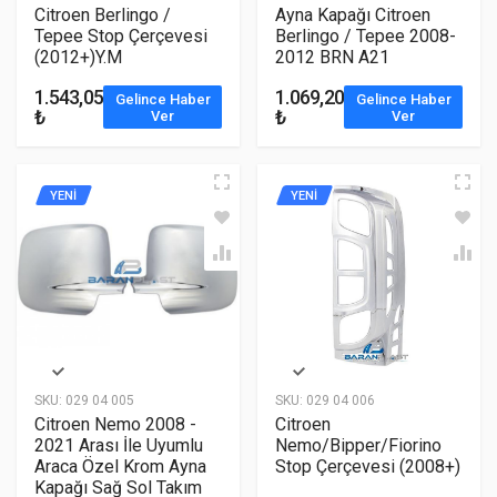
Citroen Berlingo /
Ayna Kapağı Citroen
Tepee Stop Çerçevesi
Berlingo / Tepee 2008-
(2012+)Y.M
2012 BRN A21
1.543,05
1.069,20
Gelince Haber
Gelince Haber
₺
₺
Ver
Ver
YENİ
YENİ
SKU:
029 04 005
SKU:
029 04 006
Citroen Nemo 2008 -
Citroen
2021 Arası İle Uyumlu
Nemo/Bipper/Fiorino
Araca Özel Krom Ayna
Stop Çerçevesi (2008+)
Kapağı Sağ Sol Takım