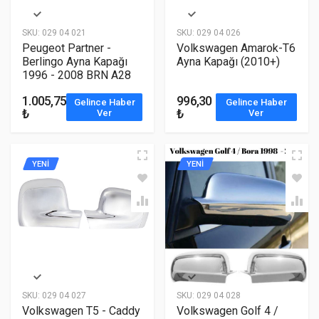
SKU:
029 04 021
SKU:
029 04 026
Peugeot Partner -
Volkswagen Amarok-T6
Berlingo Ayna Kapağı
Ayna Kapağı (2010+)
1996 - 2008 BRN A28
1.005,75
996,30
Gelince Haber
Gelince Haber
₺
₺
Ver
Ver
YENİ
YENİ
SKU:
029 04 027
SKU:
029 04 028
Volkswagen T5 - Caddy
Volkswagen Golf 4 /