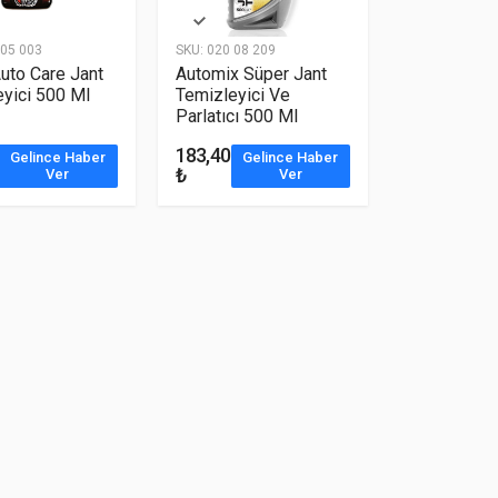
05 003
SKU:
020 08 209
uto Care Jant
Automix Süper Jant
yici 500 Ml
Temizleyici Ve
Parlatıcı 500 Ml
183,40
Gelince Haber
Gelince Haber
₺
Ver
Ver