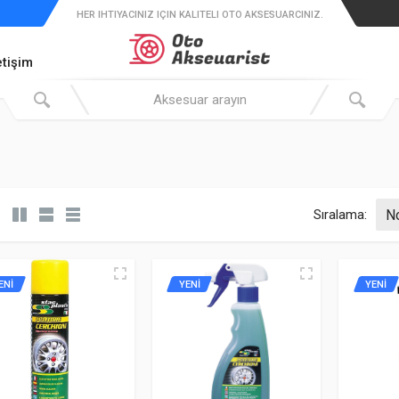
HER IHTIYACINIZ IÇIN KALITELI OTO AKSESUARCINIZ.
etişim
Sıralama:
ENİ
YENİ
YENİ