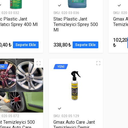
:
020 03 032
SKU:
020 03 036
SKU:
020 
c Plastic Jant
Stac Plastic Jant
Gmax A
latıcı Sprey 400 Ml
Temizleyici Sprey 500
Temizle
Ml
102,20
0,40 ₺
338,80 ₺
₺
Sepete Ekle
Sepete Ekle
ENİ
YENİ
:
020 05 072
SKU:
020 05 129
t Temizleyici 500
Gmax Auto Care Jant
 Gmax Auto Care
Temizleyici Demir