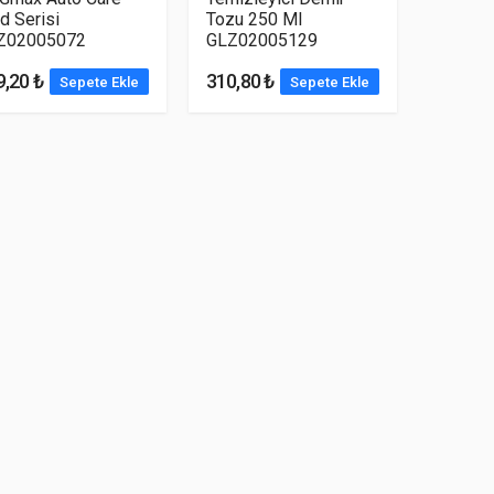
d Serisi
Tozu 250 Ml
Z02005072
GLZ02005129
9,20 ₺
310,80 ₺
Sepete Ekle
Sepete Ekle