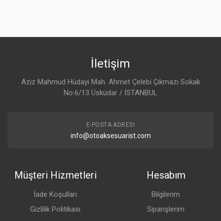
$1259.00
Specter Brake Kit
SCT-123A380-S
34 Reviews
İletişim
Specter
(China)
Aziz Mahmud Hüdayi Mah. Ahmet Çelebi Çıkmazı Sokak
No:6/13 Üsküdar / İSTANBUL
$799.00
E-POSTA ADRESI
Brake Kit
info@otoaksesuarist.com
NNO-120K643-S
7 Reviews
No Name
(China)
Müşteri Hizmetleri
Hesabım
$569.00
İade Koşulları
Bilgilerim
Gizlilik Politikası
Siparişlerim