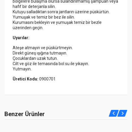
bölgelere bulaşma olursa sulandırılmamış şampuan veya
hafif bir deterjanla silin.
Kutuyu salladıktan sonra jantların üzerine püskürtün.
Yumuşak ve temiz bir bez ile silin.
Kurumasını bekleyin ve yumuşak temiz bir bezle
üzerinden geçin.
Uyarılar:
Ateşe atmayın ve püskürtmeyin.
Direkt güneş ışığına tutmayın.
Çocuklardan uzak tutun.
Cilt ve göz ile temasında bol su ile yıkayın.
Yutmayın.
Üretici Kodu:
0900701
Sunset Brake Kit
Henüz bu ürüne bir yorum yapılmamış.
SSX-780B390-S
Benzer Ürünler
10 Reviews
Sunset
(Germany)