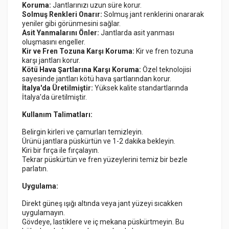
Koruma:
Jantlarınızı uzun süre korur.
Solmuş Renkleri Onarır:
Solmuş jant renklerini onararak
yeniler gibi görünmesini sağlar.
Asit Yanmalarını Önler:
Jantlarda asit yanması
oluşmasını engeller.
Kir ve Fren Tozuna Karşı Koruma:
Kir ve fren tozuna
karşı jantları korur.
Kötü Hava Şartlarına Karşı Koruma:
Özel teknolojisi
sayesinde jantları kötü hava şartlarından korur.
İtalya'da Üretilmiştir:
Yüksek kalite standartlarında
İtalya'da üretilmiştir.
Kullanım Talimatları:
Belirgin kirleri ve çamurları temizleyin.
Ürünü jantlara püskürtün ve 1-2 dakika bekleyin.
Kiri bir fırça ile fırçalayın.
Tekrar püskürtün ve fren yüzeylerini temiz bir bezle
parlatın.
Uygulama:
Direkt güneş ışığı altında veya jant yüzeyi sıcakken
uygulamayın.
Gövdeye, lastiklere ve iç mekana püskürtmeyin. Bu