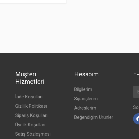
Müşteri
Hesabım
E-
Hizmetleri
Em
Bilgilerim
İade Koşulları
Siparişlerim
Gizlilik Politikası
So
Adreslerim
Sipariş Koşulları
Beğendiğim Ürünler
Üyelik Koşulları
Satış Sözleşmesi