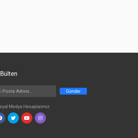
Bülten
ail Address
Gönder
syal Medya Hesaplarımız