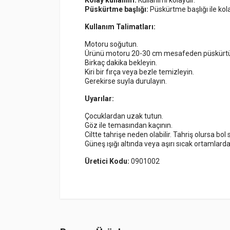
Püskürtme başlığı:
Püskürtme başlığı ile ko
Kullanım Talimatları:
Motoru soğutun.
Ürünü motoru 20-30 cm mesafeden püskürt
Birkaç dakika bekleyin.
Kiri bir fırça veya bezle temizleyin.
Gerekirse suyla durulayın.
Uyarılar:
Çocuklardan uzak tutun.
Göz ile temasından kaçının.
Ciltte tahrişe neden olabilir. Tahriş olursa bol
Güneş ışığı altında veya aşırı sıcak ortamlard
Üretici Kodu:
0901002
NAME
Henüz bu ürün
Sunset Brake Kit