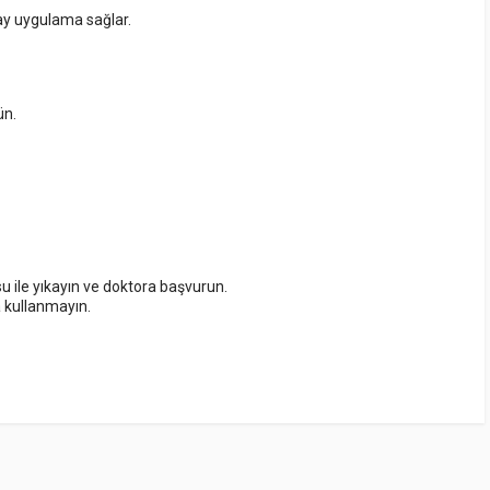
lay uygulama sağlar.
ün.
 su ile yıkayın ve doktora başvurun.
a kullanmayın.
RATING
VENDOR
PRICE
e bir yorum yapılmamış.
Sunset
$1259.00