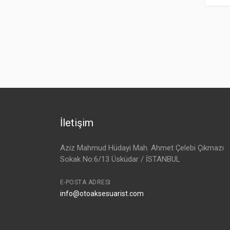
İletişim
Aziz Mahmud Hüdayi Mah. Ahmet Çelebi Çıkmazı
Sokak No:6/13 Üsküdar / İSTANBUL
E-POSTA ADRESI
info@otoaksesuarist.com