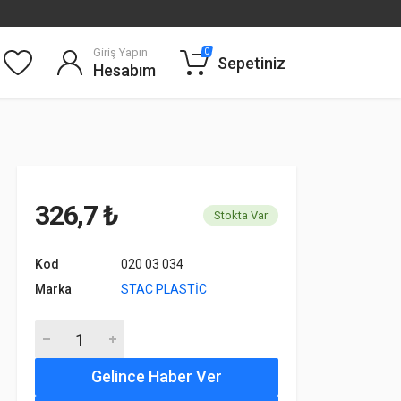
Giriş Yapın
0
Sepetiniz
Hesabım
326,7 ₺
Stokta Var
Kod
020 03 034
Marka
STAC PLASTİC
Gelince Haber Ver