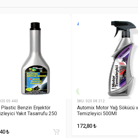
0 Reviews
(Germany)
Specter
$799.00
4 Reviews
(China)
İ
YENİ
No Name
$569.00
7 Reviews
(China)
20 05 443
SKU:
020 08 212
 Plastic Benzin Enjektör
Automix Motor Yağ Sökücü 
zleyici Yakıt Tasarrufu 250
Temizleyici 500Ml
172,80 ₺
40 ₺