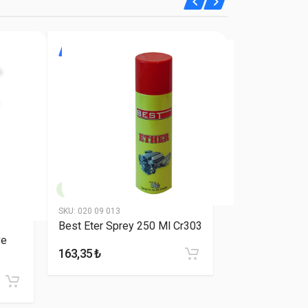
YENİ
YENİ
SKU:
020 09 013
Best Eter Sprey 250 Ml Cr303
SKU:
020 03 0
ve
STAC PLA
163,35 ₺
TEMİZLEYİ
318,60 ₺