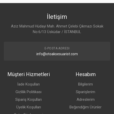
Specter Brake Kit
SCT-123A380-S
34 Reviews
İletişim
Specter
(China)
Aziz Mahmud Hüdayi Mah. Ahmet Çelebi Çıkmazı Sokak
No:6/13 Üsküdar / İSTANBUL
$799.00
E-POSTA ADRESI
Brake Kit
info@otoaksesuarist.com
NNO-120K643-S
7 Reviews
No Name
(China)
Müşteri Hizmetleri
Hesabım
$569.00
İade Koşulları
Bilgilerim
Gizlilik Politikası
Siparişlerim
Sipariş Koşulları
Adreslerim
Üyelik Koşulları
Beğendiğim Ürünler