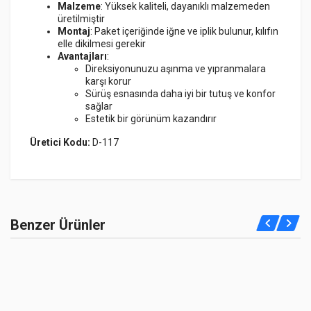
Malzeme
: Yüksek kaliteli, dayanıklı malzemeden
üretilmiştir
Montaj
: Paket içeriğinde iğne ve iplik bulunur, kılıfın
elle dikilmesi gerekir
Avantajları
:
Direksiyonunuzu aşınma ve yıpranmalara
karşı korur
Sürüş esnasında daha iyi bir tutuş ve konfor
sağlar
Estetik bir görünüm kazandırır
Üretici Kodu:
D-117
Sunset Brake Kit
Henüz bu ürüne bir yorum yapılmamış.
SSX-780B390-S
Benzer Ürünler
10 Reviews
Sunset
(Germany)
$1259.00