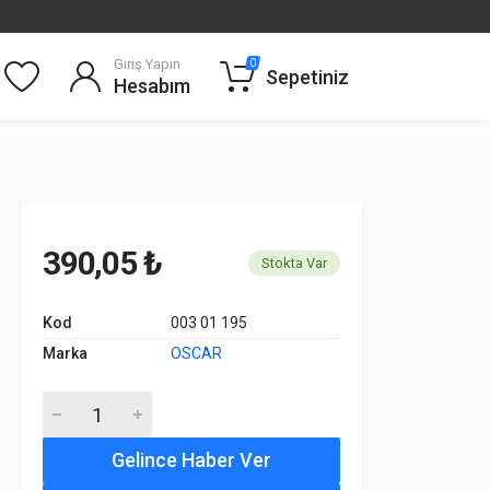
Giriş Yapın
0
Sepetiniz
Hesabım
390,05 ₺
Stokta Var
Kod
003 01 195
Marka
OSCAR
Gelince Haber Ver