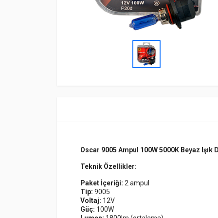
Oscar 9005 Ampul 100W 5000K Beyaz Işık D
Teknik Özellikler:
Paket İçeriği:
2 ampul
Tip:
9005
Voltaj:
12V
Güç:
100W
Lumen:
1800lm (ortalama)