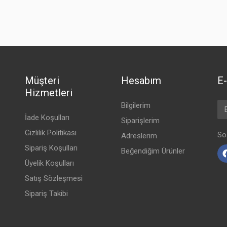
$569.00
7 Reviews
(China)
Müşteri
Hesabım
E-
Hizmetleri
Em
Bilgilerim
İade Koşulları
Siparişlerim
Gizlilik Politikası
So
Adreslerim
Sipariş Koşulları
Beğendiğim Ürünler
Üyelik Koşulları
Satış Sözleşmesi
Sipariş Takibi