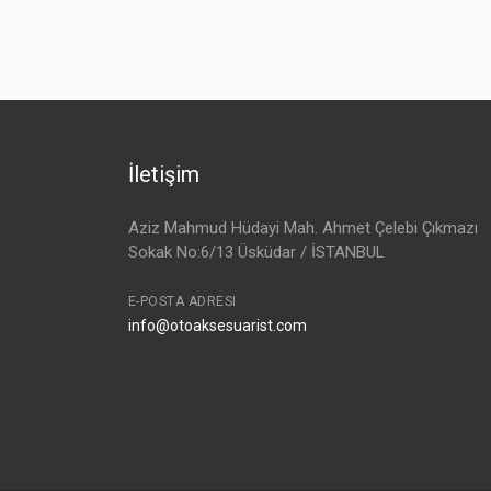
NNO-120K643-S
İletişim
Aziz Mahmud Hüdayi Mah. Ahmet Çelebi Çıkmazı
Sokak No:6/13 Üsküdar / İSTANBUL
E-POSTA ADRESI
info@otoaksesuarist.com