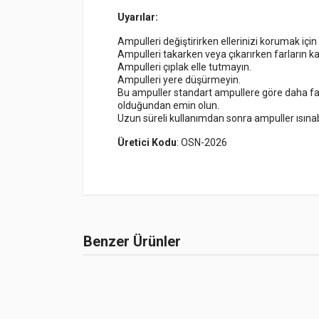
Uyarılar:
Ampulleri değiştirirken ellerinizi korumak için 
Ampulleri takarken veya çıkarırken farların k
Ampulleri çıplak elle tutmayın.
Ampulleri yere düşürmeyin.
Bu ampuller standart ampullere göre daha fazl
olduğundan emin olun.
Uzun süreli kullanımdan sonra ampuller ısınabil
Üretici Kodu
: OSN-2026
NAME
Henüz bu ürün
Sunset Brake Kit
Benzer Ürünler
1
SSX-780B390-S
Specter Brake Kit
3
SCT-123A380-S
Brake Kit