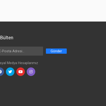
Bülten
ail Address
Gönder
syal Medya Hesaplarımız