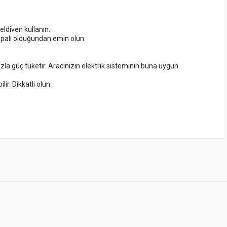
eldiven kullanın.
apalı olduğundan emin olun.
a güç tüketir. Aracınızın elektrik sisteminin buna uygun
ir. Dikkatli olun.
RATING
VENDOR
PRICE
e bir yorum yapılmamış.
Sunset
$1259.00
0 Reviews
(Germany)
Specter
$799.00
4 Reviews
(China)
No Name