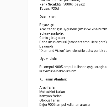
Renk Sıcaklığı:
5000K (beyaz)
Taban:
P20d
Özellikler:
Beyaz ışık
Araç farları için uygundur (uzun ve kısa huz
Yüksek parlaklık
Geniş görüş alanı
Daha uzun ömürlü (standart ampullere göre)
Dayanıklı
"Diamond Vision" teknolojisi ile daha parlak v
Uyumluluk:
Bu ampul, 9005 ampul kullanan çoğu araçla u
kılavuzuna bakabilirsiniz.
Kullanım Alanları:
Araç farları
Motosiklet farları
Kamyon farları
Otobus farları
Diğer 9005 ampul kullanan araçlar