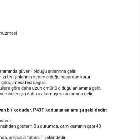
k huzmesi
anımında güvenli olduğu anlamına gelir.
nızı UV ışınlarının neden olduğu hasardan korur.
 görüş mesafesi sağlar.
llere göre daha uzun ömürlü olduğu anlamına gelir.
 sürücüler için daha az kamaşma anlamına gelir.
yan bir kodudur. P43T kodunun anlamı şu şekildedir:
terir.
nsinden gösterir. Bu durumda, cam kısmının çapı 43
mda, ampulün tabanı T şeklindedir.