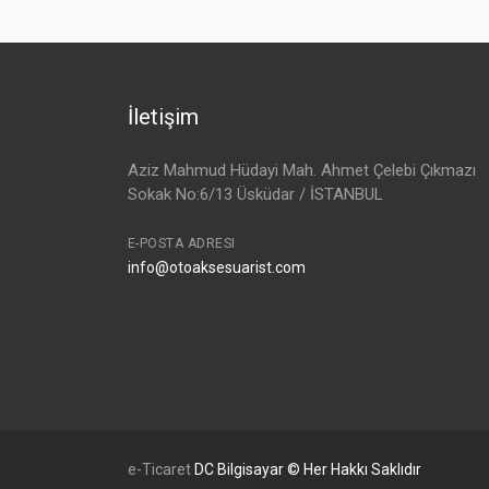
İletişim
Aziz Mahmud Hüdayi Mah. Ahmet Çelebi Çıkmazı
Sokak No:6/13 Üsküdar / İSTANBUL
E-POSTA ADRESI
info@otoaksesuarist.com
e-Ticaret
DC Bilgisayar © Her Hakkı Saklıdır