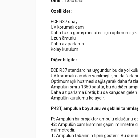
Ömür:
1350 saat
Özellikler:
ECE R37 onaylı
UV korumalı cam
Daha fazla görüş mesafesi için optimum ışı
Uzun ömürlü
Daha az parlama
Kolay kurulum
Diğer bilgiler:
ECE R37 standardına uygundur, bu da yol kull
UV korumalı camdan yapılmıştır, bu da farları
Optimum ışık huzmesi sağlayarak daha fazla
Ampulün ömrü 1350 saattir, bu da diğer ampu
Daha az parlama üretir, bu da karşıdan gelen
Ampulün kurulumu kolaydır.
P43T, ampulün boyutunu ve şeklini tanımla
P:
Ampulün bir projektör ampulü olduğunu gös
43:
Ampulün cam kısmının çapını milimetre ci
milimetredir.
T:
Ampulün tabanının tipini gösterir. Bu duru