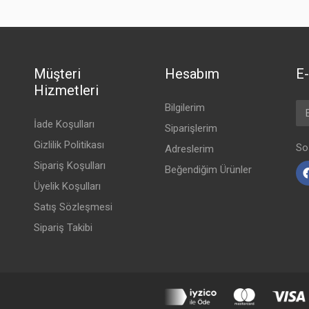
Müşteri
Hesabım
E-
Hizmetleri
Em
Bilgilerim
İade Koşulları
Siparişlerim
Gizlilik Politikası
So
Adreslerim
Sipariş Koşulları
Beğendiğim Ürünler
Üyelik Koşulları
Satış Sözleşmesi
Sipariş Takibi