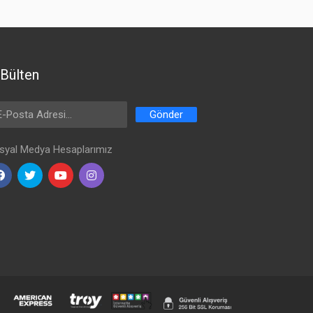
Bülten
ail Address
Gönder
syal Medya Hesaplarımız