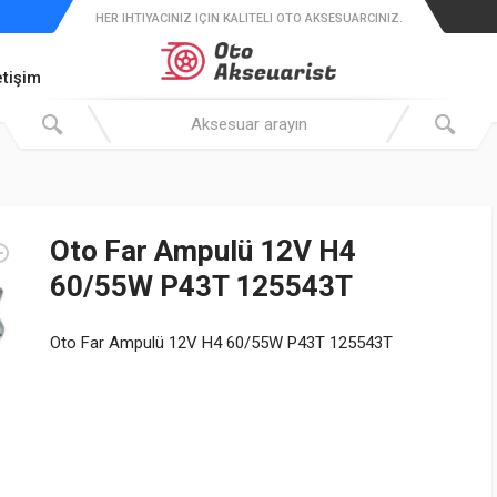
HER IHTIYACINIZ IÇIN KALITELI OTO AKSESUARCINIZ.
etişim
Oto Far Ampulü 12V H4
60/55W P43T 125543T
Oto Far Ampulü 12V H4 60/55W P43T 125543T