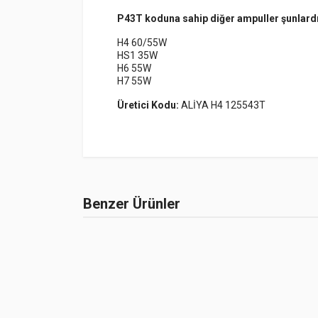
P43T koduna sahip diğer ampuller şunlardı
H4 60/55W
HS1 35W
H6 55W
H7 55W
Üretici Kodu:
ALİYA H4 125543T
NAME
Henüz bu ürün
Sunset Brake Kit
Benzer Ürünler
1
SSX-780B390-S
Specter Brake Kit
3
SCT-123A380-S
Brake Kit
NNO-120K643-S