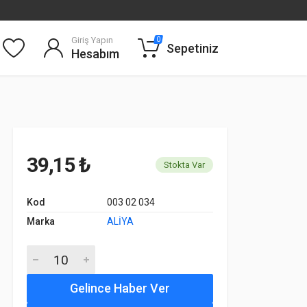
Giriş Yapın
0
Sepetiniz
Hesabım
39,15 ₺
Stokta Var
Kod
003 02 034
Marka
ALİYA
Gelince Haber Ver