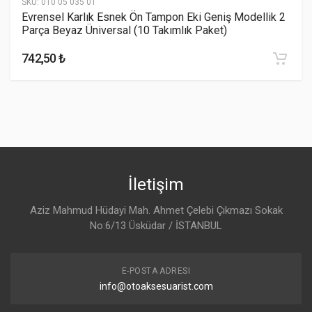
SKU:
010 05 035 01
Evrensel Karlık Esnek Ön Tampon Eki Geniş Modellik 2
Parça Beyaz Üniversal (10 Takımlık Paket)
742,50 ₺
İletişim
Aziz Mahmud Hüdayi Mah. Ahmet Çelebi Çıkmazı Sokak
No:6/13 Üsküdar / İSTANBUL
E-POSTA ADRESI
info@otoaksesuarist.com