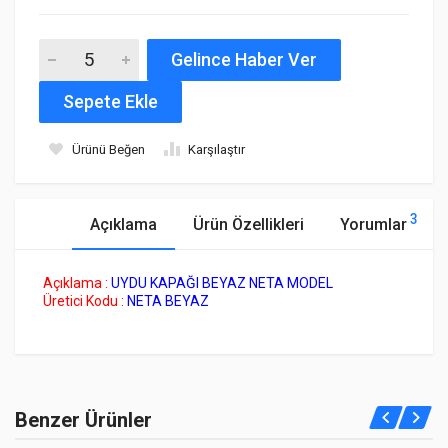
Gelince Haber Ver
Sepete Ekle
Ürünü Beğen
Karşılaştır
3
Açıklama
Ürün Özellikleri
Yorumlar
Açıklama :
UYDU KAPAĞI BEYAZ NETA MODEL
Üretici Kodu :
NETA BEYAZ
Sunset Brake Kit
Henüz bu ürüne bir yorum yapılmamış.
SSX-780B390-S
Benzer Ürünler
10 Reviews