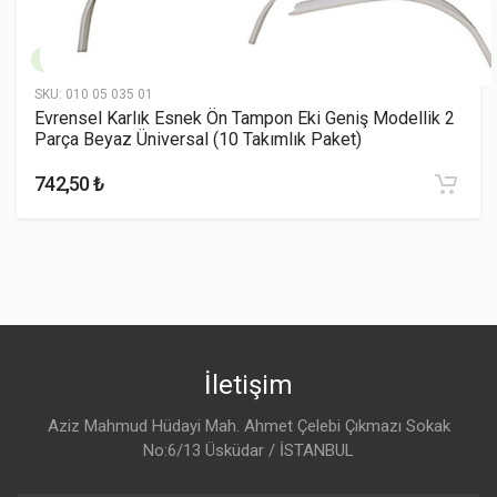
No Name
(China)
$569.00
SKU:
010 05 035 01
Evrensel Karlık Esnek Ön Tampon Eki Geniş Modellik 2
Parça Beyaz Üniversal (10 Takımlık Paket)
742,50 ₺
İletişim
Aziz Mahmud Hüdayi Mah. Ahmet Çelebi Çıkmazı Sokak
No:6/13 Üsküdar / İSTANBUL