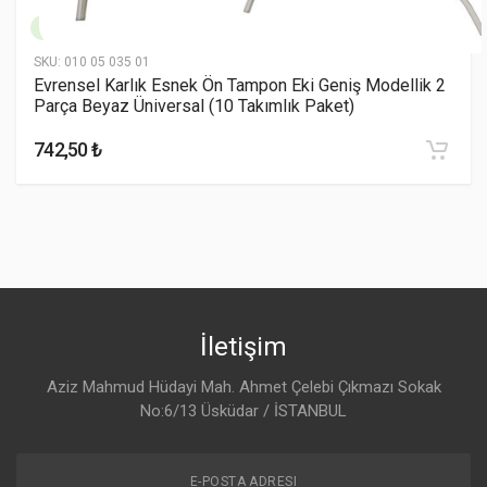
$569.00
SKU:
010 05 035 01
Evrensel Karlık Esnek Ön Tampon Eki Geniş Modellik 2
Parça Beyaz Üniversal (10 Takımlık Paket)
742,50 ₺
İletişim
Aziz Mahmud Hüdayi Mah. Ahmet Çelebi Çıkmazı Sokak
No:6/13 Üsküdar / İSTANBUL
E-POSTA ADRESI