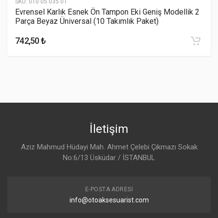
SKU:
010 05 035 01
Evrensel Karlık Esnek Ön Tampon Eki Geniş Modellik 2
Parça Beyaz Üniversal (10 Takımlık Paket)
742,50 ₺
İletişim
Aziz Mahmud Hüdayi Mah. Ahmet Çelebi Çıkmazı Sokak
No:6/13 Üsküdar / İSTANBUL
E-POSTA ADRESI
info@otoaksesuarist.com