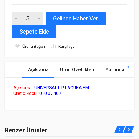
Gelince Haber Ver
Sepete Ekle
Ürünü Beğen
Karşılaştır
3
Açıklama
Ürün Özellikleri
Yorumlar
Açıklama :
UNIVERSAL LİP LAGUNA EM
Üretici Kodu :
010 07 407
Sunset Brake Kit
Henüz bu ürüne bir yorum yapılmamış.
SSX-780B390-S
Benzer Ürünler
10 Reviews