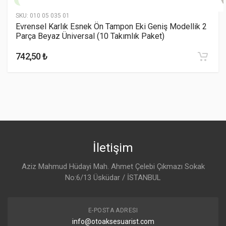
SKU:
010 05 035 01
Evrensel Karlık Esnek Ön Tampon Eki Geniş Modellik 2
Parça Beyaz Üniversal (10 Takımlık Paket)
742,50 ₺
İletişim
Aziz Mahmud Hüdayi Mah. Ahmet Çelebi Çıkmazı Sokak
No:6/13 Üsküdar / İSTANBUL
E-POSTA ADRESI
info@otoaksesuarist.com