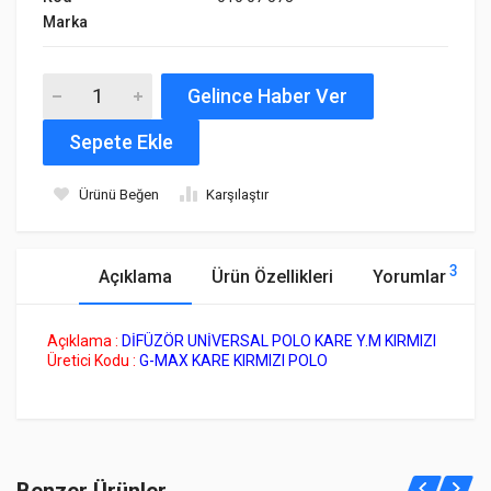
Marka
Gelince Haber Ver
Sepete Ekle
Ürünü Beğen
Karşılaştır
3
Açıklama
Ürün Özellikleri
Yorumlar
Açıklama :
DİFÜZÖR UNİVERSAL POLO KARE Y.M KIRMIZI
Üretici Kodu :
G-MAX KARE KIRMIZI POLO
Sunset Brake Kit
Henüz bu ürüne bir yorum yapılmamış.
SSX-780B390-S
Benzer Ürünler